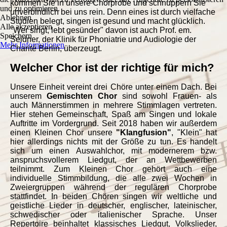
kommen Sie in unsere Chorprobe und schnuppern Sie
und zu optimieren.
unverbindlich bei uns rein. Denn eines ist durch vielfache
Ablehnen
Studien belegt, singen ist gesund und macht glücklich.
Alle akzeptieren
"Wer singt, lebt gesünder" davon ist auch Prof. em.
Speichern
Seidner, der Klinik für Phoniatrie und Audiologie der
Mehr Informationen
Charité Berlin, überzeugt.
Welcher Chor ist der richtige für mich?
Unsere Einheit vereint drei Chöre unter einem Dach. Bei
unserem
Gemischten Chor
sind sowohl Frauen- als
auch Männerstimmen in mehrere Stimmlagen vertreten.
Hier stehen Gemeinschaft, Spaß am Singen und lokale
Auftritte im Vordergrund. Seit 2018 haben wir außerdem
einen Kleinen Chor unsere
"Klangfusion"
, "Klein"
hat
hier allerdings nichts mit der Größe zu tun. Es handelt
sich um einen Auswahlchor, mit modernerem bzw.
anspruchsvollerem Liedgut, der an Wettbewerben
teilnimmt. Zum Kleinen Chor gehört auch eine
individuelle Stimmbildung, die alle zwei Wochen in
Zweiergruppen während der regulären Chorprobe
stattfindet. In beiden Chören singen wir weltliche und
geistliche Lieder in deutscher, englischer, lateinischer,
schwedischer oder italienischer Sprache. Unser
Repertoire beinhaltet klassisches Liedgut, Volkslieder,