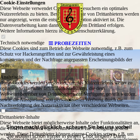
Cookie-Einstellungen
Diese Webseite verwendet Cookies, um Besuchern ein optimales
Nutzererlebnis zu bieten. Bestimmte Inhalte von Drittanbietern werden
nur angezeigt, wenn die entsprechende Option aktiviert ist. Die
Datenverarbeitung kann dann auch in einem Drittland erfolgen.
Weitere Informationen hierzu in der Datenschutzerklärung.
Technisch notwendige
PROBEZEITEN
Diese Cookies sind zum Betrieb der Webseite notwendig, z.B. zum
Schutz vor Hackerangriffen und zur Gewährleistung eines
konsistenten und der Nachfrage angepassten Erscheinungsbilds der
Seite.
Analytische
Diese Cookies werden verwendet, um das Nutzererlebnis weiter zu
optimieren. Hierunter fallen auch Statistiken, die dem
.
Webseitenbetreiber von Drittanbietern zur Verfügung gestellt werden,
sowie die Ausspielung von personalisierter Werbung durch die
Nachverfolgung der Nutzeraktivität über verschiedene Webseiten.
Drittanbieter-Inhalte
Diese Webseite bietet möglicherweise Inhalte oder Funktionalitäten an,
Singen macht glücklich - schauen Sie bei uns vorbei!
die von Drittanbietern eigenverantwortlich zur Verfügung gestellt
werden. Diese Drittanbieter können eigene Cookies setzen, z.B. um
Sie wollten schon immer in einem Chor singen? Dann
die Nutzeraktivität zu verfolgen oder ihre Angebote zu personalisieren